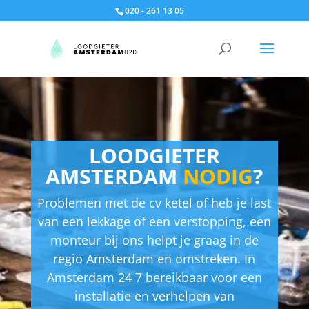
020 - 261 13 05
LOODGIETER
AMSTERDAM
NODIG
?
Problemen met de cv ketel of heb je last
van een lekkage of een verstopping, een
monteur bij ons helpt je graag in de
regio Amsterdam en omstreken. In
Amsterdam 24 7 bereikbaar voor een
installatie en verhelpen van