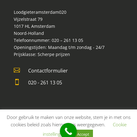
Loodgieteramsterdam020
Vijzelstraat 79
1017 HL
Amsterdam
Noord-Holland
Telefoonnummer:
020 – 261 13 05
Openingstijden:
Maandag t/m zondag - 24/7
Prijsklasse:
Scherpe prijzen

Contactformulier

020 - 261 13 05
Door gebruik te maken van onze website, stem je in met ons
cookies beleid zoals hiernaast is weergegeven.
Cookie
Ontworpen door
Elegant Themes
| Ondersteund
instellingen
Accept
door
WordPress