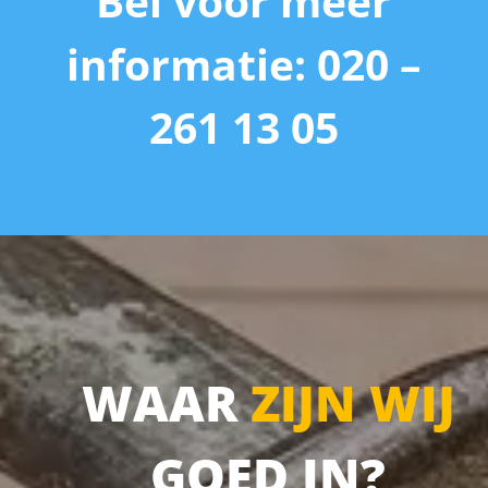
Bel voor meer
informatie: 020 –
261 13 05
WAAR
ZIJN WIJ
GOED IN
?