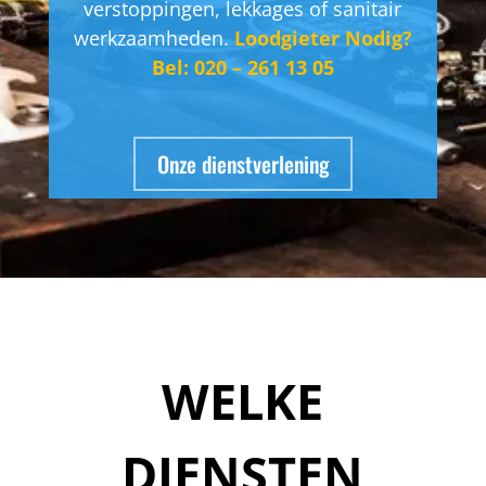
verstoppingen, lekkages of sanitair
werkzaamheden.
Loodgieter Nodig?
Bel: 020 – 261 13 05
Onze dienstverlening
WELKE
DIENSTEN