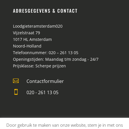
ADRESGEGEVENS & CONTACT
Loodgieteramsterdam020
Vijzelstraat 79
1017 HL
Amsterdam
Noord-Holland
Telefoonnummer:
020 – 261 13 05
Openingstijden:
Maandag t/m zondag - 24/7
Prijsklasse:
Scherpe prijzen

Contactformulier

020 - 261 13 05
Door gebruik te maken van onze website, stem je in met ons