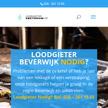
020 - 261 13 05
LOODGIETER
BEVERWIJK
NODIG
?
Problemen met de cv ketel of heb je last
van een lekkage of een verstopping,
onze loodgieters helpen je graag in de
regio Beverwijk en omstreken.
Loodgieter Nodig? Bel: 020 – 261 13 05