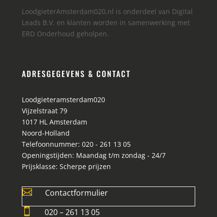
LoodgieterAmsterdam020.nl is onderdeel van Digital
Leads B.V. en klanten worden in samenwerking met
ERD Onderhoud geholpen.
ADRESGEGEVENS & CONTACT
Loodgieteramsterdam020
Vijzelstraat 79
1017 HL
Amsterdam
Noord-Holland
Telefoonnummer:
020 - 261 13 05
Openingstijden:
Maandag t/m zondag - 24/7
Prijsklasse:
Scherpe prijzen

Contactformulier

020 – 261 13 05