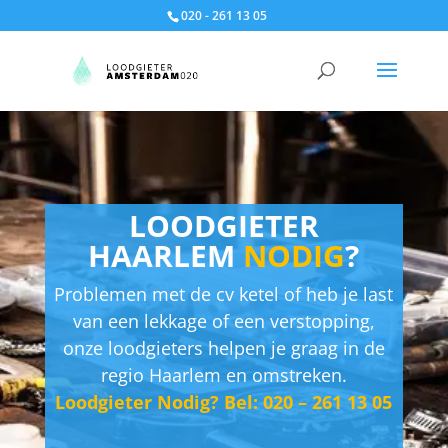
020 - 261 13 05
LOODGIETER
HAARLEM
NODIG
?
Problemen met de cv ketel of heb je last
van een lekkage of een verstopping,
onze loodgieters helpen je graag in de
regio Haarlem en omstreken.
Loodgieter Nodig? Bel: 020 – 261 13 05