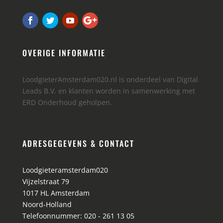
OVERIGE INFORMATIE
LoodgieterAmsterdam020.nl is onderdeel van Digital
Leads B.V. en klanten worden in samenwerking met
ERD Onderhoud geholpen.
ADRESGEGEVENS & CONTACT
Loodgieteramsterdam020
Vijzelstraat 79
1017 HL
Amsterdam
Noord-Holland
Telefoonnummer:
020 - 261 13 05