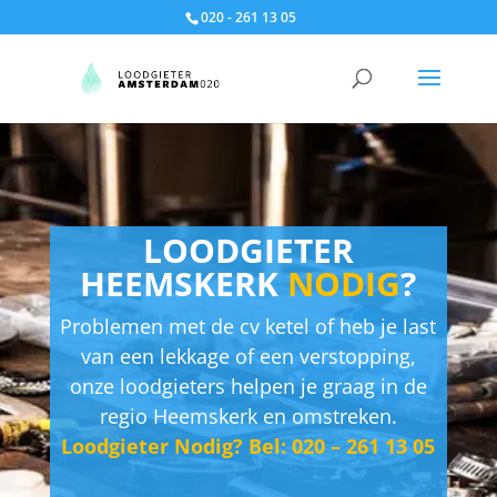
020 - 261 13 05
LOODGIETER
HEEMSKERK
NODIG
?
Problemen met de cv ketel of heb je last
van een lekkage of een verstopping,
onze loodgieters helpen je graag in de
regio Heemskerk en omstreken.
Loodgieter Nodig? Bel: 020 – 261 13 05