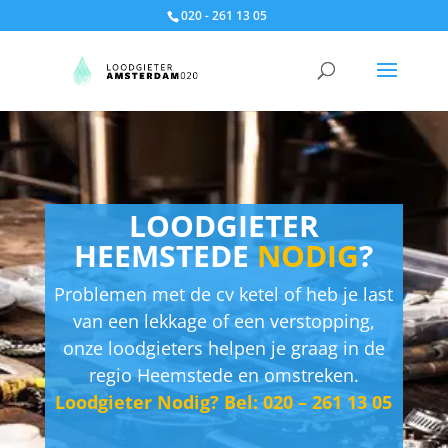
020 - 261 13 05
LOODGIETER
HEEMSTEDE
NODIG
?
Problemen met de cv ketel of heb je last
van een lekkage of een verstopping,
onze loodgieters helpen je graag in de
regio Heemstede en omstreken.
Loodgieter Nodig? Bel: 020 – 261 13 05