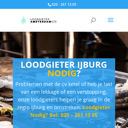
020 - 261 13 05
LOODGIETER IJBURG
NODIG
?
Problemen met de cv ketel of heb je last
van een lekkage of een verstopping,
onze loodgieters helpen je graag in de
regio Ijburg en omstreken.
Loodgieter
Nodig? Bel: 020 – 261 13 05