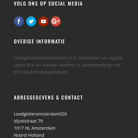
VOLG ONS OP SOCIAL MEDIA
OVERIGE INFORMATIE
LoodgieterAmsterdam020.nl is onderdeel van Digital
Leads B.V. en klanten worden in samenwerking met
ERD Onderhoud geholpen.
ADRESGEGEVENS & CONTACT
Loodgieteramsterdam020
Vijzelstraat 79
1017 HL
Amsterdam
Noord-Holland