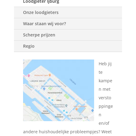
Loodgieter Ijburg
Onze loodgieters
Waar staan wij voor?
Scherpe prijzen
Regio
Heb jij
te
kampe
n met
versto
ppinge
n
en/of
andere huishoudelijke probleempjes? Weet