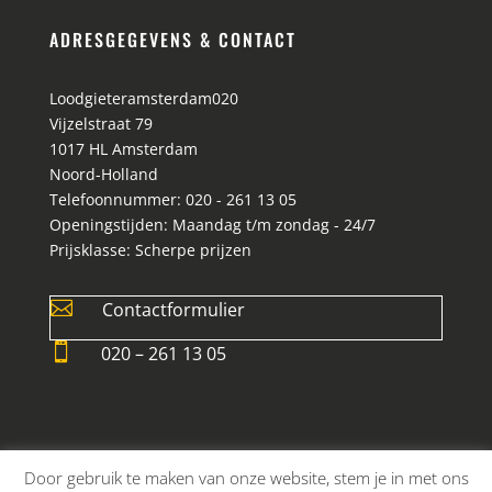
ADRESGEGEVENS & CONTACT
Loodgieteramsterdam020
Vijzelstraat 79
1017 HL
Amsterdam
Noord-Holland
Telefoonnummer:
020 - 261 13 05
Openingstijden:
Maandag t/m zondag - 24/7
Prijsklasse:
Scherpe prijzen

Contactformulier

020 – 261 13 05
Door gebruik te maken van onze website, stem je in met ons