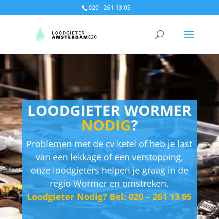
020 - 261 13 05
LOODGIETER WORMER
NODIG
?
Problemen met de cv ketel of heb je last
van een lekkage of een verstopping,
onze loodgieters helpen je graag in de
regio Wormer en omstreken.
Loodgieter Nodig? Bel: 020 – 261 13 05