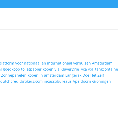
platform voor nationaal en internationaal verhuizen
Amsterdam
nl
goedkoop toiletpapier kopen via KlaverDrie
vca vol
tankcontaine
r
Zonnepanelen kopen in amsterdam
Langerak Doe Het Zelf
dutchcreditbrokers.com
incassobureaus Apeldoorn
Groningen