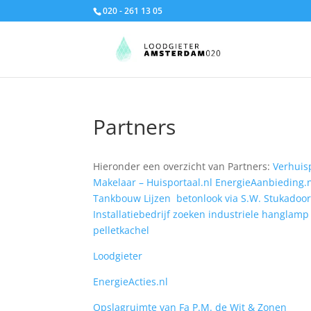
020 - 261 13 05
Partners
Hieronder een overzicht van Partners:
Verhuis
Makelaar – Huisportaal.nl
EnergieAanbieding.
Tankbouw Lijzen
betonlook via S.W. Stukadoo
Installatiebedrijf zoeken
industriele hanglamp
pelletkachel
Loodgieter
EnergieActies.nl
Opslagruimte van Fa P.M. de Wit & Zonen