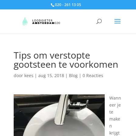
020 - 261 13 05
Tips om verstopte
gootsteen te voorkomen
door
kees
|
aug 15, 2018
|
Blog
|
0 Reacties
Wann
eer je
te
make
n
krijgt