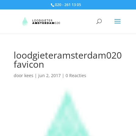
020 - 261 13 05
loodgieteramsterdam020
favicon
door
kees
|
jun 2, 2017
|
0 Reacties