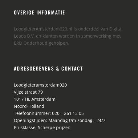
OVERIGE INFORMATIE
LoodgieterAmsterdam020.nl is onderdeel van Digital
Leads B.V. en klanten worden in samenwerking met
ERD Onderhoud geholpen.
ADRESGEGEVENS & CONTACT
Loodgieteramsterdam020
Vijzelstraat 79
1017 HL
Amsterdam
Noord-Holland
Telefoonnummer:
020 – 261 13 05
Openingstijden:
Maandag t/m zondag - 24/7
Prijsklasse:
Scherpe prijzen