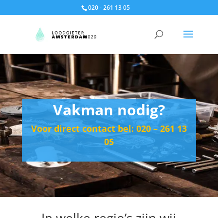
020 - 261 13 05
Vakman nodig?
Voor direct contact bel: 020 – 261 13
05
In welke regio’s zijn wij